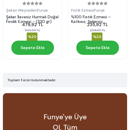
Şekeri Meyveden
Funye
Fıstık Ezmesi
Funye
Şeker İlavesiz Hurmalı Doğal
%100 Fıstık Ezmesi –
Fındık Ezmesi - (330 gr)
Katkısız, Şekersiz,
479,92 TL
235,92 TL
Koruyucusuz
599,90 TL
294,90 TL
Doğal Fıstık Ezmesi
%20
%20
Sepete Ekle
Sepete Ekle
Toplam
1
ürün bulunmaktadır.
Funye'ye Üye
Ol, Tüm