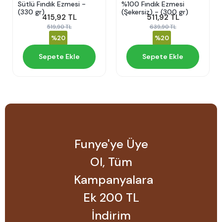
Sütlü Fındık Ezmesi -
%100 Fındık Ezmesi
(330 gr)
(Şekersiz) - (300 gr)
415,92 TL
511,92 TL
519,90 TL
639,90 TL
%20
%20
Sepete Ekle
Sepete Ekle
Funye'ye Üye
Ol, Tüm
Kampanyalara
Ek 200 TL
İndirim