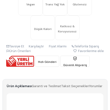
Vegan
Trans Yağ Yok
Glutensiz
Katkısız &
Düşük Kalori
Koruyucusuz
Tavsiye Et
Karşılaştır
Fiyat Alarmı
Telefonla Sipariş
Ürün Önerileri
Favorilerime ekle
Hızlı Gönderi
Güvenli Alışveriş
Ürün Açıklaması
Garanti ve Teslimat
Taksit Seçenekleri
Yorumlar