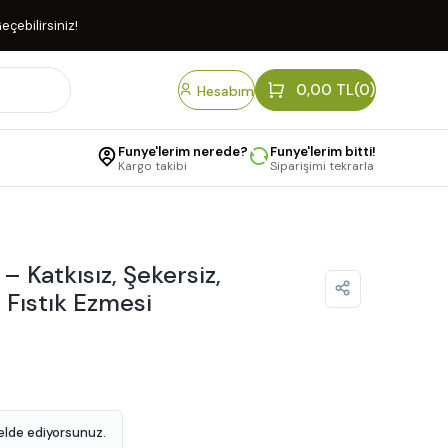
eçebilirsiniz!
0,00 TL
(0)
Hesabım
Funye'lerim nerede?
Funye'lerim bitti!
Kargo takibi
Siparişimi tekrarla
– Katkısız, Şekersiz,
Fıstık Ezmesi
elde ediyorsunuz.