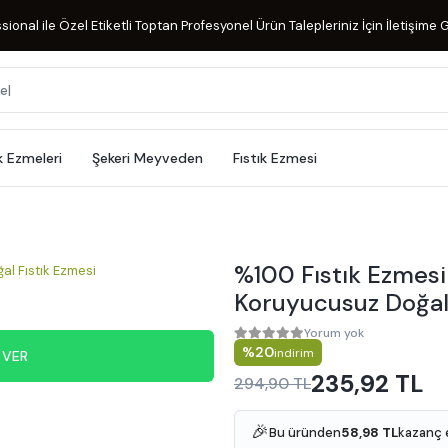
ional ile Özel Etiketli Toptan Profesyonel Ürün Talepleriniz İçin İletişime G
k Ezmeleri
Şekeri Meyveden
Fıstık Ezmesi
%100 Fıstık Ezmesi 
Koruyucusuz Doğal 
Yorum yok
%20
indirim
 VER
235,92 TL
294,90 TL
🎉
Bu üründen
58,98 TL
kazanç 