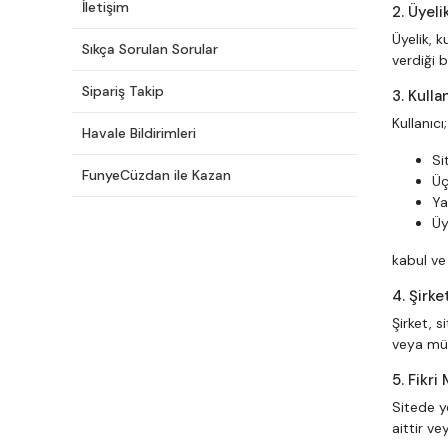
İletişim
2. Üyeli
Üyelik, 
Sıkça Sorulan Sorular
verdiği 
Sipariş Takip
3. Kulla
Kullanıcı;
Havale Bildirimleri
Si
FunyeCüzdan ile Kazan
Üç
Ya
Üy
kabul ve
4. Şirk
Şirket, s
veya müc
5. Fikri
Sitede y
aittir v