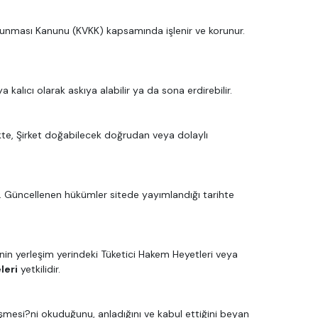
n Korunması Kanunu (KVKK) kapsamında işlenir ve korunur.
 kalıcı olarak askıya alabilir ya da sona erdirebilir.
likte, Şirket doğabilecek doğrudan veya dolaylı
ar. Güncellenen hükümler sitede yayımlandığı tarihte
n yerleşim yerindeki Tüketici Hakem Heyetleri veya
leri
yetkilidir.
leşmesi?ni okuduğunu, anladığını ve kabul ettiğini beyan