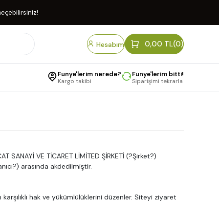
eçebilirsiniz!
0,00 TL
(0)
Hesabım
Funye'lerim nerede?
Funye'lerim bitti!
Kargo takibi
Siparişimi tekrarla
AT SANAYİ VE TİCARET LİMİTED ŞİRKETİ (?Şirket?)
anıcı?) arasında akdedilmiştir.
n karşılıklı hak ve yükümlülüklerini düzenler. Siteyi ziyaret