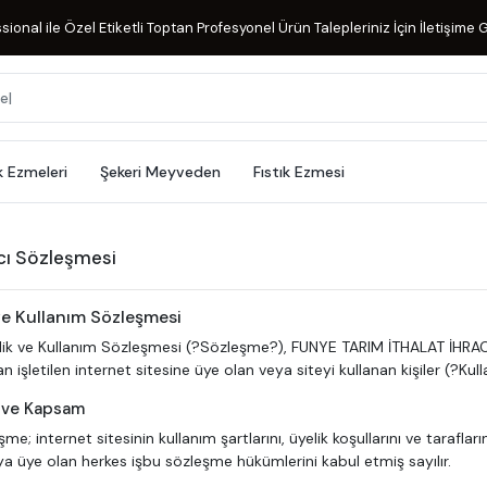
ional ile Özel Etiketli Toptan Profesyonel Ürün Talepleriniz İçin İletişime G
k Ezmeleri
Şekeri Meyveden
Fıstık Ezmesi
ıcı Sözleşmesi
ve Kullanım Sözleşmesi
lik ve Kullanım Sözleşmesi (?Sözleşme?), FUNYE TARIM İTHALAT İHRAC
n işletilen internet sitesine üye olan veya siteyi kullanan kişiler (?Kull
 ve Kapsam
me; internet sitesinin kullanım şartlarını, üyelik koşullarını ve tarafları
a üye olan herkes işbu sözleşme hükümlerini kabul etmiş sayılır.